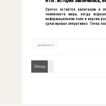
Итог: история закончилась, н
Сантос остаётся капитаном и о
чемпионата мира, когда журна
информационном поле и версии раз
среагировал оперативно. Точка по
sportwinner.ru
Назад