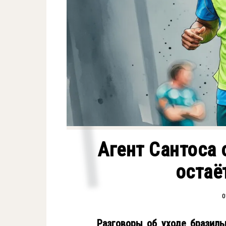
Агент Сантоса 
остаё
0
Разговоры об уходе бразиль