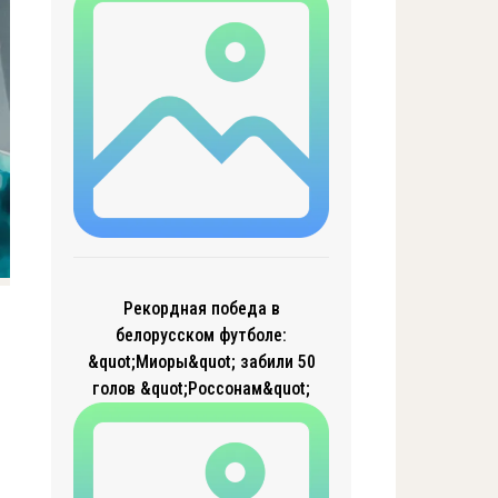
Рекордная победа в
белорусском футболе:
&quot;Миоры&quot; забили 50
голов &quot;Россонам&quot;