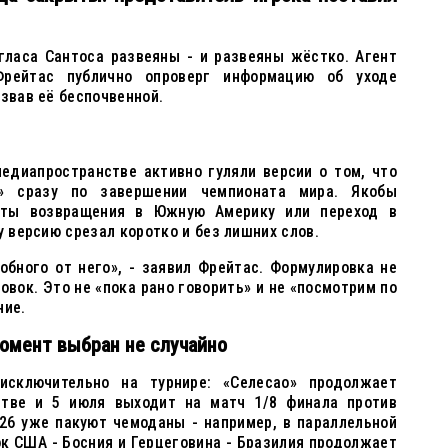
гласа Сантоса развеяны - и развеяны жёстко. Агент
Фрейтас публично опроверг информацию об уходе
азвав её беспочвенной.
едиапространстве активно гуляли версии о том, что
» сразу по завершении чемпионата мира. Якобы
нты возвращения в Южную Америку или переход в
у версию срезал коротко и без лишних слов.
обного от него», - заявил Фрейтас. Формулировка не
овок. Это не «пока рано говорить» и не «посмотрим по
ние.
момент выбран не случайно
исключительно на турнире: «Селесао» продолжает
стве и 5 июля выходит на матч 1/8 финала против
26 уже пакуют чемоданы - например, в параллельной
ок
США - Босния и Герцеговина
- Бразилия продолжает