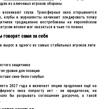
 один из ключевых игроков обороны.
о возникают слухи. Трансферные окна открываются
ты, клубы и журналисты начинают зондировать почву
щитники традиционно востребованы на европейском
татусом вполне мог оказаться в чьих-то планах.
ы говорят сами за себя
к вырос в одного из самых стабильных игроков лиги.
чистого защитника
топ-уровня для позиции
оставе сине-бело-голубых
 лета 2027 года и включает опцию продления ещё на
сферного окна попросту нет - ни юридически, ни
ачало бы разрывать соглашение досрочно, а такой
.