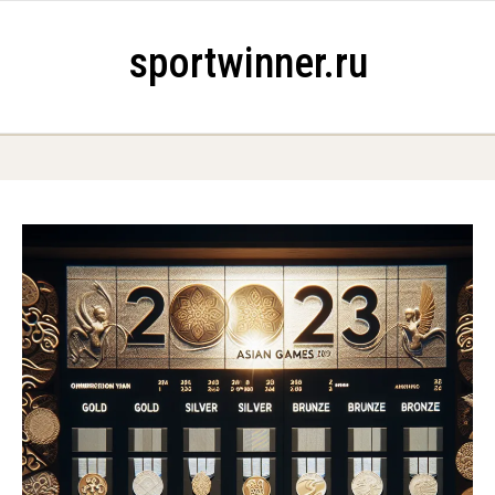
Skip to content
sportwinner.ru