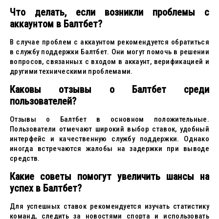
Что делать, если возникли проблемы с
аккаунтом в Балтбет?
В случае проблем с аккаунтом рекомендуется обратиться
в службу поддержки Балтбет. Они могут помочь в решении
вопросов, связанных с входом в аккаунт, верификацией и
другими техническими проблемами.
Каковы отзывы о Балтбет среди
пользователей?
Отзывы о Балтбет в основном положительные.
Пользователи отмечают широкий выбор ставок, удобный
интерфейс и качественную службу поддержки. Однако
иногда встречаются жалобы на задержки при выводе
средств.
Какие советы помогут увеличить шансы на
успех в Балтбет?
Для успешных ставок рекомендуется изучать статистику
команд, следить за новостями спорта и использовать