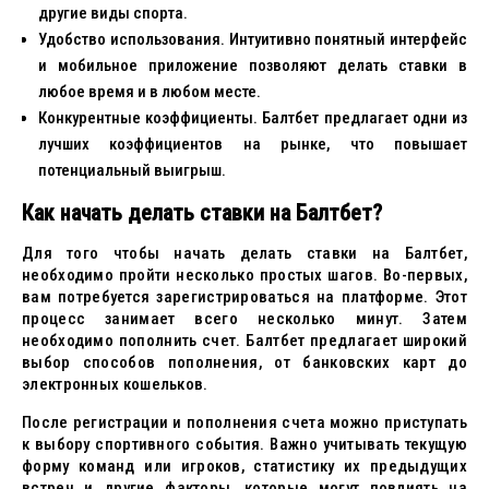
другие виды спорта.
Удобство использования. Интуитивно понятный интерфейс
и мобильное приложение позволяют делать ставки в
любое время и в любом месте.
Конкурентные коэффициенты. Балтбет предлагает одни из
лучших коэффициентов на рынке, что повышает
потенциальный выигрыш.
Как начать делать ставки на Балтбет?
Для того чтобы начать делать ставки на Балтбет,
необходимо пройти несколько простых шагов. Во-первых,
вам потребуется зарегистрироваться на платформе. Этот
процесс занимает всего несколько минут. Затем
необходимо пополнить счет. Балтбет предлагает широкий
выбор способов пополнения, от банковских карт до
электронных кошельков.
После регистрации и пополнения счета можно приступать
к выбору спортивного события. Важно учитывать текущую
форму команд или игроков, статистику их предыдущих
встреч и другие факторы, которые могут повлиять на