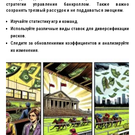
стратегии управления банкроллом. Также важно
сохранять трезвый рассудок и не поддаваться эмоциям.
Изучайте статистику игр и команд.
Используйте различные виды ставок для диверсификации
рисков.
Следите за обновлениями коэффициентов и анализируйте
их изменения.