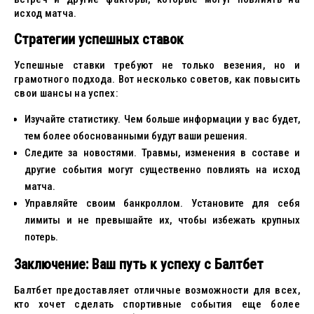
исход матча.
Стратегии успешных ставок
Успешные ставки требуют не только везения, но и
грамотного подхода. Вот несколько советов, как повысить
свои шансы на успех:
Изучайте статистику. Чем больше информации у вас будет,
тем более обоснованными будут ваши решения.
Следите за новостями. Травмы, изменения в составе и
другие события могут существенно повлиять на исход
матча.
Управляйте своим банкроллом. Установите для себя
лимиты и не превышайте их, чтобы избежать крупных
потерь.
Заключение: Ваш путь к успеху с Балтбет
Балтбет предоставляет отличные возможности для всех,
кто хочет сделать спортивные события еще более