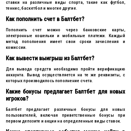
ставки на различные виды спорта, такие как футбол,
теннис, баскетбол и многие другие.
Как пополнить счет в Балтбет?
Пополнить счет можно через банковские карты,
электронные кошельки и мобильные платежи. Каждый
метод пополнения имеет свои сроки зачисления и
комиссии.
Как вывести выигрыш из Балтбет?
Для вывода средств необходимо пройти верификацию
аккаунта. Вывод осуществляется на те же реквизиты, с
которых производилось пополнение счета.
Какие бонусы предлагает Балтбет для новых
игроков?
Балтбет предлагает различные бонусы для новых
пользователей, включая приветственные бонусы при
первом депозите и акции на определенные виды ставок.