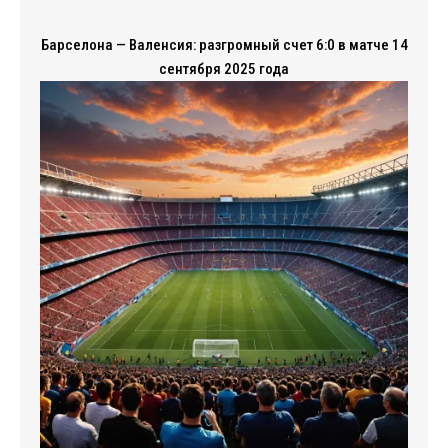
Барселона — Валенсия: разгромный счет 6:0 в матче 14
сентября 2025 года