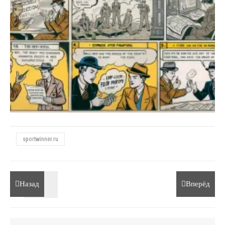
sportwinner.ru
Назад
Вперёд