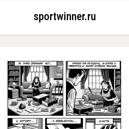
Skip to content
sportwinner.ru