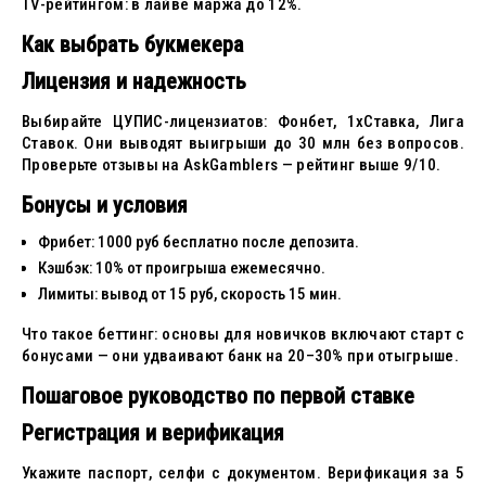
TV-рейтингом: в лайве маржа до 12%.
Как выбрать букмекера
Лицензия и надежность
Выбирайте ЦУПИС-лицензиатов: Фонбет, 1xСтавка, Лига
Ставок. Они выводят выигрыши до 30 млн без вопросов.
Проверьте отзывы на AskGamblers — рейтинг выше 9/10.
Бонусы и условия
Фрибет: 1000 руб бесплатно после депозита.
Кэшбэк: 10% от проигрыша ежемесячно.
Лимиты: вывод от 15 руб, скорость 15 мин.
Что такое беттинг: основы для новичков включают старт с
бонусами — они удваивают банк на 20–30% при отыгрыше.
Пошаговое руководство по первой ставке
Регистрация и верификация
Укажите паспорт, селфи с документом. Верификация за 5