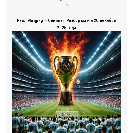
Реал Мадрид — Севилья: Разбор матча 20 декабря
2025 года