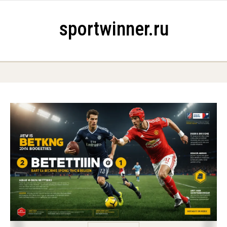
Skip to content
sportwinner.ru