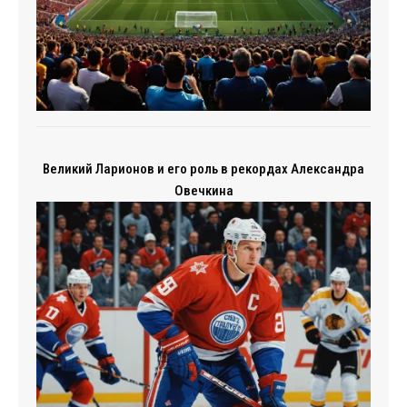
Великий Ларионов и его роль в рекордах Александра
Овечкина