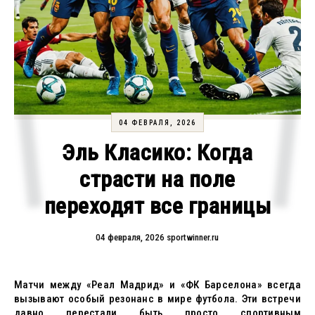
04 ФЕВРАЛЯ, 2026
Эль Класико: Когда
страсти на поле
переходят все границы
04 февраля, 2026
sportwinner.ru
Матчи между «Реал Мадрид» и «ФК Барселона» всегда
вызывают особый резонанс в мире футбола. Эти встречи
давно перестали быть просто спортивным