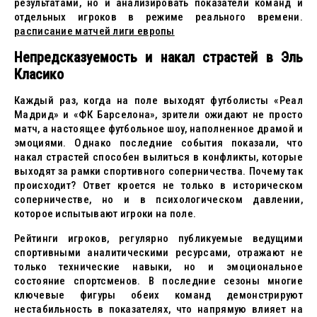
результатами, но и анализировать показатели команд и
отдельных игроков в режиме реального времени.
расписание матчей лиги европы
Непредсказуемость и накал страстей в Эль
Класико
Каждый раз, когда на поле выходят футболисты «Реал
Мадрид» и «ФК Барселона», зрители ожидают не просто
матч, а настоящее футбольное шоу, наполненное драмой и
эмоциями. Однако последние события показали, что
накал страстей способен вылиться в конфликты, которые
выходят за рамки спортивного соперничества. Почему так
происходит? Ответ кроется не только в историческом
соперничестве, но и в психологическом давлении,
которое испытывают игроки на поле.
Рейтинги игроков, регулярно публикуемые ведущими
спортивными аналитическими ресурсами, отражают не
только технические навыки, но и эмоциональное
состояние спортсменов. В последние сезоны многие
ключевые фигуры обеих команд демонстрируют
нестабильность в показателях, что напрямую влияет на