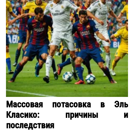
Массовая потасовка в Эль
Класико: причины и
последствия