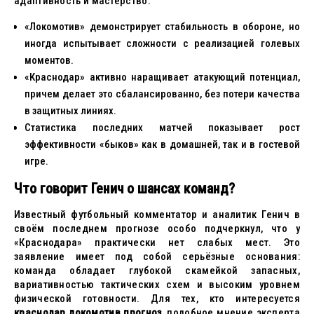
адаптивность и мастерство.
«Локомотив» демонстрирует стабильность в обороне, но
иногда испытывает сложности с реализацией голевых
моментов.
«Краснодар» активно наращивает атакующий потенциал,
причем делает это сбалансированно, без потери качества
в защитных линиях.
Статистика последних матчей показывает рост
эффективности «быков» как в домашней, так и в гостевой
игре.
Что говорит Генич о шансах команд?
Известный футбольный комментатор и аналитик Генич в
своём последнем прогнозе особо подчеркнул, что у
«Краснодара» практически нет слабых мест. Это
заявление имеет под собой серьёзные основания:
команда обладает глубокой скамейкой запасных,
вариативностью тактических схем и высоким уровнем
физической готовности. Для тех, кто интересуется
краснодар локомотив прогноз
, подобное мнение эксперта