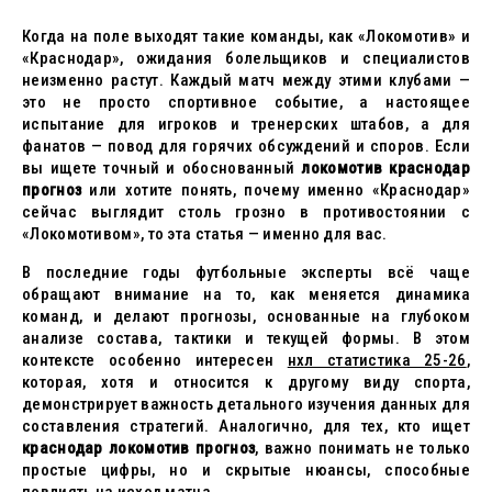
Когда на поле выходят такие команды, как «Локомотив» и
«Краснодар», ожидания болельщиков и специалистов
неизменно растут. Каждый матч между этими клубами —
это не просто спортивное событие, а настоящее
испытание для игроков и тренерских штабов, а для
фанатов — повод для горячих обсуждений и споров. Если
вы ищете точный и обоснованный
локомотив краснодар
прогноз
или хотите понять, почему именно «Краснодар»
сейчас выглядит столь грозно в противостоянии с
«Локомотивом», то эта статья — именно для вас.
В последние годы футбольные эксперты всё чаще
обращают внимание на то, как меняется динамика
команд, и делают прогнозы, основанные на глубоком
анализе состава, тактики и текущей формы. В этом
контексте особенно интересен
нхл статистика 25-26
,
которая, хотя и относится к другому виду спорта,
демонстрирует важность детального изучения данных для
составления стратегий. Аналогично, для тех, кто ищет
краснодар локомотив прогноз
, важно понимать не только
простые цифры, но и скрытые нюансы, способные