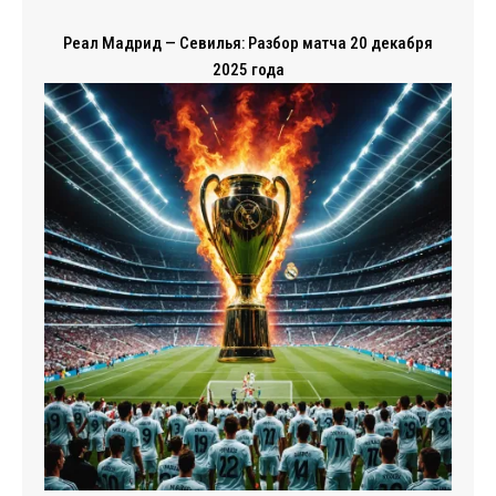
Реал Мадрид — Севилья: Разбор матча 20 декабря
2025 года