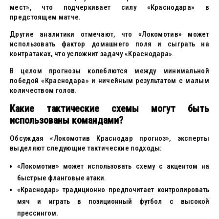
мест», что подчеркивает силу «Краснодара» в
предстоящем матче.
Другие аналитики отмечают, что «Локомотив» может
использовать фактор домашнего поля и сыграть на
контратаках, что усложнит задачу «Краснодара».
В целом прогнозы колеблются между минимальной
победой «Краснодара» и ничейным результатом с малым
количеством голов.
Какие тактические схемы могут быть
использованы командами?
Обсуждая «Локомотив Краснодар прогноз», эксперты
выделяют следующие тактические подходы:
«Локомотив» может использовать схему с акцентом на
быстрые фланговые атаки.
«Краснодар» традиционно предпочитает контролировать
мяч и играть в позиционный футбол с высокой
прессингом.