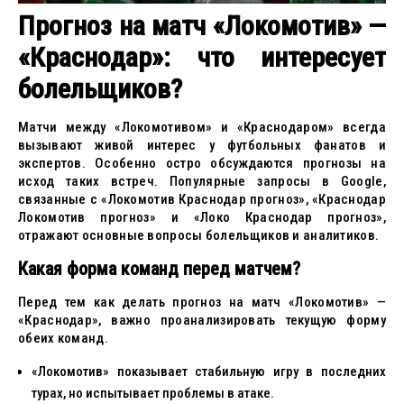
Прогноз на матч «Локомотив» —
«Краснодар»: что интересует
болельщиков?
Матчи между «Локомотивом» и «Краснодаром» всегда
вызывают живой интерес у футбольных фанатов и
экспертов. Особенно остро обсуждаются прогнозы на
исход таких встреч. Популярные запросы в Google,
связанные с «Локомотив Краснодар прогноз», «Краснодар
Локомотив прогноз» и «Локо Краснодар прогноз»,
отражают основные вопросы болельщиков и аналитиков.
Какая форма команд перед матчем?
Перед тем как делать прогноз на матч «Локомотив» —
«Краснодар», важно проанализировать текущую форму
обеих команд.
«Локомотив» показывает стабильную игру в последних
турах, но испытывает проблемы в атаке.