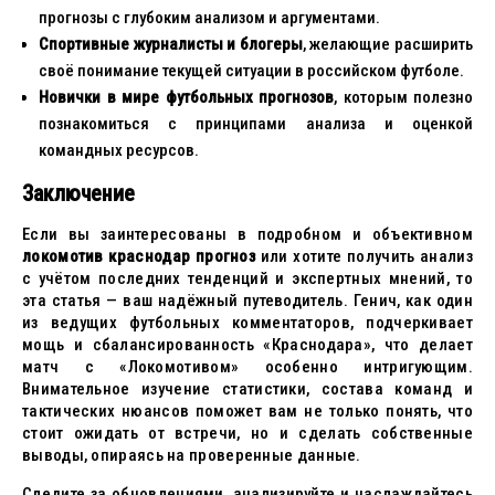
прогнозы с глубоким анализом и аргументами.
Спортивные журналисты и блогеры
, желающие расширить
своё понимание текущей ситуации в российском футболе.
Новички в мире футбольных прогнозов
, которым полезно
познакомиться с принципами анализа и оценкой
командных ресурсов.
Заключение
Если вы заинтересованы в подробном и объективном
локомотив краснодар прогноз
или хотите получить анализ
с учётом последних тенденций и экспертных мнений, то
эта статья — ваш надёжный путеводитель. Генич, как один
из ведущих футбольных комментаторов, подчеркивает
мощь и сбалансированность «Краснодара», что делает
матч с «Локомотивом» особенно интригующим.
Внимательное изучение статистики, состава команд и
тактических нюансов поможет вам не только понять, что
стоит ожидать от встречи, но и сделать собственные
выводы, опираясь на проверенные данные.
Следите за обновлениями, анализируйте и наслаждайтесь