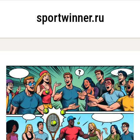
Skip to content
sportwinner.ru