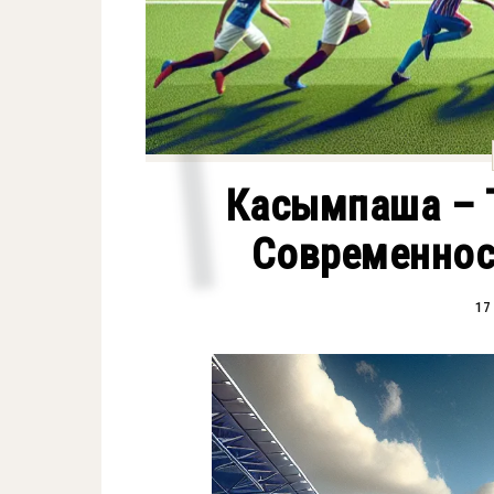
Касымпаша – Т
Современнос
17