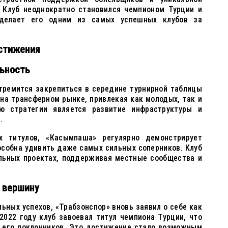
 Клуб неоднократно становился чемпионом Турции и
 делает его одним из самых успешных клубов за
остижения
льность
тремится закрепиться в середине турнирной таблицы
 на трансферном рынке, привлекая как молодых, так и
ю стратегии является развитие инфраструктуры и
.
х титулов, «Касымпаша» регулярно демонстрирует
особна удивить даже самых сильных соперников. Клуб
альных проектах, поддерживая местные сообщества и
а вершину
льных успехов, «Трабзонспор» вновь заявил о себе как
2022 году клуб завоевал титул чемпиона Турции, что
 его поклонников. Это достижение стало возможным