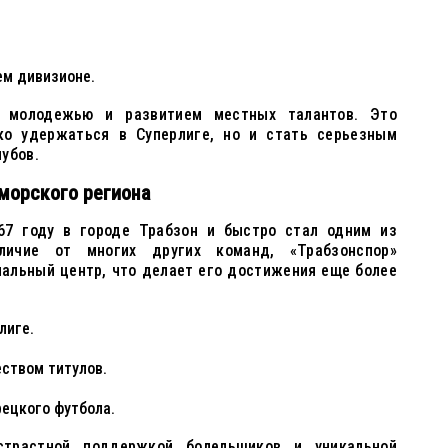
ем дивизионе.
с молодежью и развитием местных талантов. Это
ко удержаться в Суперлиге, но и стать серьезным
убов.
морского региона
67 году в городе Трабзон и быстро стал одним из
личие от многих других команд, «Трабзонспор»
нальный центр, что делает его достижения еще более
лиге.
еством титулов.
рецкого футбола.
страстной поддержкой болельщиков и уникальной