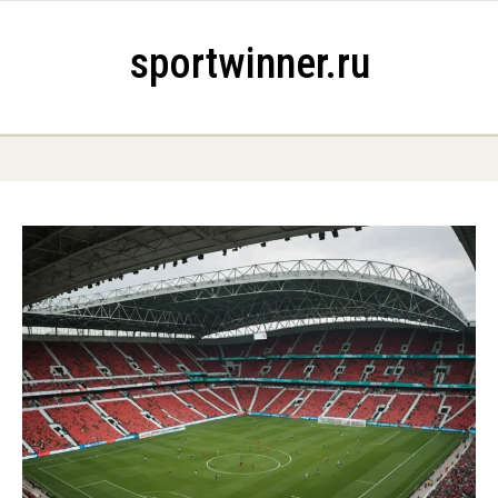
Skip to content
sportwinner.ru