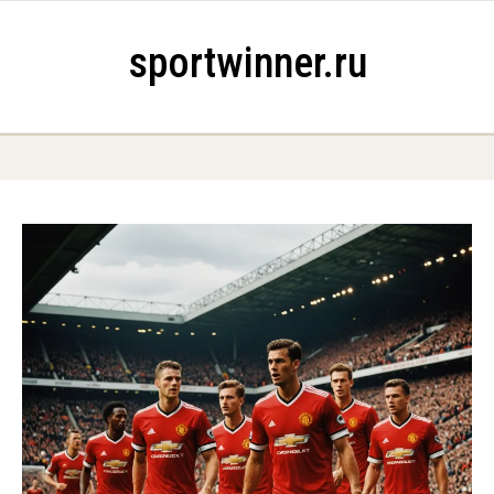
Skip to content
sportwinner.ru