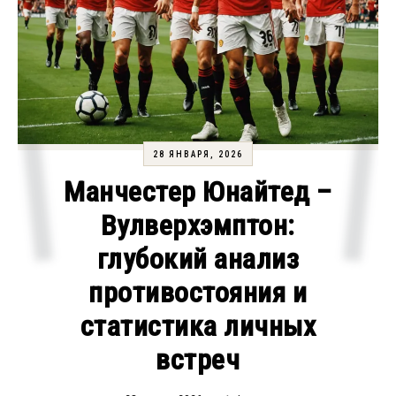
28 ЯНВАРЯ, 2026
Манчестер Юнайтед –
Вулверхэмптон:
глубокий анализ
противостояния и
статистика личных
встреч