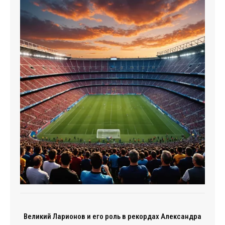
Великий Ларионов и его роль в рекордах Александра