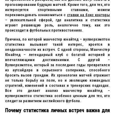
прогнозировании будущих матчей. Кроме того, для тех, кто
интересуется спортивными ставками, можем
порекомендовать ознакомиться с
ставки на бокс конторы
– увлекательной сферой, где аналитика и статистика
играют решающую роль, аналогично тому, как это
происходит в футбольных противостояниях.
Причина, по которой манчестер юнайтед – вулверхэмптон
статистика вызывает такой интерес, кроется в
неоднозначности их встреч. С одной стороны, Манчестер
Юнайтед – легендарный клуб с богатой историей и
впечатляющими достижениями. С другой –
Вулверхэмптон, который за последние годы превратился
из аутсайдера в серьезного соперника, способного
бросить вызов грандам. Их хронология матчей отражает
не только борьбу на поле, но и эволюцию командных
стратегий, изменений в составах и тренерских подходах.
Все это делает анализ манчестер юнайтед –
вулверхэмптон статистика особенно ценным для тех, кто
следит за развитием английского футбола.
Почему статистика личных встреч важна для