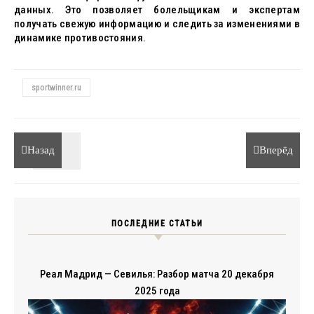
данных. Это позволяет болельщикам и экспертам
получать свежую информацию и следить за изменениями в
динамике противостояния.
sportwinner.ru
Назад
Вперёд
ПОСЛЕДНИЕ СТАТЬИ
Реал Мадрид — Севилья: Разбор матча 20 декабря
2025 года