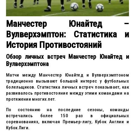
Манчестер Юнайтед –
Вулверхэмптон: Статистика и
История Противостояний
Обзор личных встреч Манчестер Юнайтед и
Вулверхэмптона
Матчи между Манчестер Юнайтед и Вулверхэмптоном
традиционно вызывают большой интерес у футбольных
болельщиков. Статистика личных встреч показывает, как
развивалось противостояние между этими командами на
протяжении многих лет.
По состоянию на последние сезоны, команды
встречались более 150 раз в официальных
соревнованиях, включая Премьер-лигу, Кубок Англии и
Кубок Лиги.