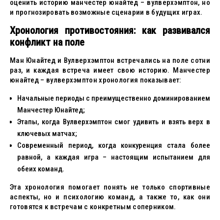
оценить историю манчестер юнайтед – вулверхэмптон, но
и прогнозировать возможные сценарии в будущих играх.
Хронология противостояния: как развивался
конфликт на поле
Ман Юнайтед и Вулверхэмптон встречались на поле сотни
раз, и каждая встреча имеет свою историю. Манчестер
юнайтед – вулверхэмптон хронология показывает:
Начальные периоды с преимущественно доминированием
Манчестер Юнайтед;
Этапы, когда Вулверхэмптон смог удивить и взять верх в
ключевых матчах;
Современный период, когда конкуренция стала более
равной, а каждая игра – настоящим испытанием для
обеих команд.
Эта хронология помогает понять не только спортивные
аспекты, но и психологию команд, а также то, как они
готовятся к встречам с конкретным соперником.