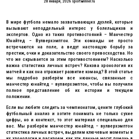
28 января, 2026
sportwinner.ru
В мире футбола немало захватывающих дуэлей, которые
вызывают неподдельный интерес у болельщиков и
экспертов. Одно из таких противостояний – Манчестер
Юнайтед – Вулверхэмптон. Эти команды не просто
встречаются на поле, а ведут настоящую борьбу за
престиж, очки и доказательство своего превосходства. Но
что же скрывается за этим противостоянием? Насколько
важна статистика личных встреч? Какова хронология их
матчей и как она отражает развитие команд? В этой статье
мы подробно разберём все нюансы, связанные с
манчестер юнайтед – вулверхэмптон, чтобы вы получили
полное представление об их истории и текущем
положении.
Если вы любите следить за чемпионатом, цените глубокий
футбольный анализ и хотите понимать не только сухие
цифры, но и контекст, то этот материал специально для
вас. Мы разберём манчестер юнайтед – вулверхэмптон
статистика личных встреч, выделим ключевые моменты в
их хронологии и раскроем, как эти данные могут помочь в