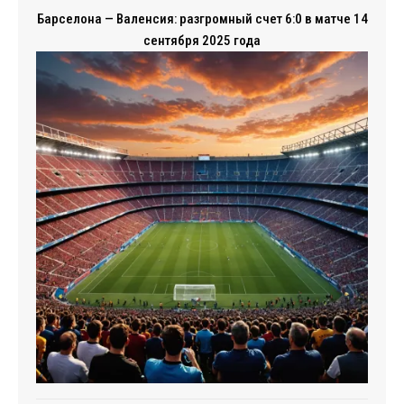
Барселона — Валенсия: разгромный счет 6:0 в матче 14
сентября 2025 года