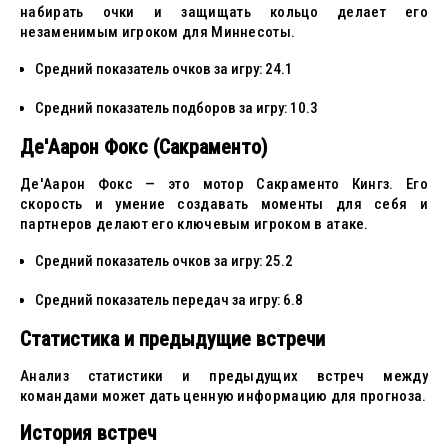
набирать очки и защищать кольцо делает его
незаменимым игроком для Миннесоты.
Средний показатель очков за игру: 24.1
Средний показатель подборов за игру: 10.3
Де'Аарон Фокс (Сакраменто)
Де'Аарон Фокс — это мотор Сакраменто Кингз. Его
скорость и умение создавать моменты для себя и
партнеров делают его ключевым игроком в атаке.
Средний показатель очков за игру: 25.2
Средний показатель передач за игру: 6.8
Статистика и предыдущие встречи
Анализ статистики и предыдущих встреч между
командами может дать ценную информацию для прогноза.
История встреч