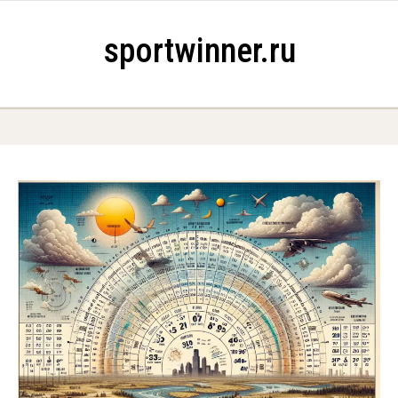
Skip to content
sportwinner.ru