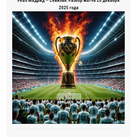
Реал Мадрид — Севилья: Разбор матча 20 декабря
2025 года