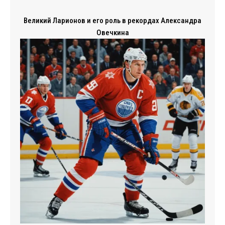
Великий Ларионов и его роль в рекордах Александра
Овечкина