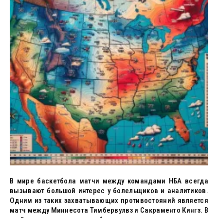
В мире баскетбола матчи между командами НБА всегда
вызывают большой интерес у болельщиков и аналитиков.
Одним из таких захватывающих противостояний является
матч между Миннесота Тимбервулвз и Сакраменто Кингз. В