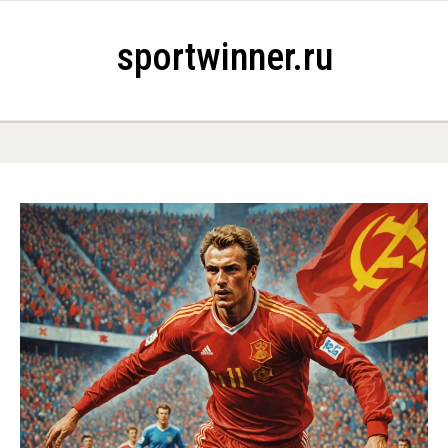
Skip to content
sportwinner.ru