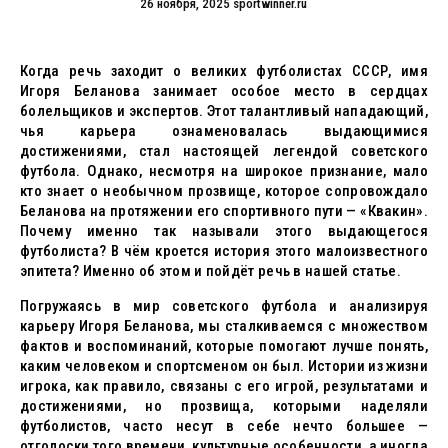
26 ноября, 2025
sportwinner.ru
Когда речь заходит о великих футболистах СССР, имя
Игоря Беланова занимает особое место в сердцах
болельщиков и экспертов. Этот талантливый нападающий,
чья карьера ознаменовалась выдающимися
достижениями, стал настоящей легендой советского
футбола. Однако, несмотря на широкое признание, мало
кто знает о необычном прозвище, которое сопровождало
Беланова на протяжении его спортивного пути — «Квакин».
Почему именно так называли этого выдающегося
футболиста? В чём кроется история этого малоизвестного
эпитета? Именно об этом и пойдёт речь в нашей статье.
Погружаясь в мир советского футбола и анализируя
карьеру Игоря Беланова, мы сталкиваемся с множеством
фактов и воспоминаний, которые помогают лучше понять,
каким человеком и спортсменом он был. Истории из жизни
игрока, как правило, связаны с его игрой, результатами и
достижениями, но прозвища, которыми наделяли
футболистов, часто несут в себе нечто большее —
отголоски того времени, культурные особенности, а иногда