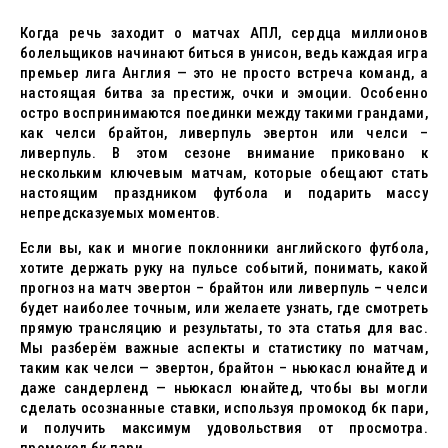
Когда речь заходит о матчах АПЛ, сердца миллионов
болельщиков начинают биться в унисон, ведь каждая игра
премьер лига Англия — это не просто встреча команд, а
настоящая битва за престиж, очки и эмоции. Особенно
остро воспринимаются поединки между такими грандами,
как челси брайтон, ливерпуль эвертон или челси –
ливерпуль. В этом сезоне внимание приковано к
нескольким ключевым матчам, которые обещают стать
настоящим праздником футбола и подарить массу
непредсказуемых моментов.
Если вы, как и многие поклонники английского футбола,
хотите держать руку на пульсе событий, понимать, какой
прогноз на матч эвертон – брайтон или ливерпуль – челси
будет наиболее точным, или желаете узнать, где смотреть
прямую трансляцию и результаты, то эта статья для вас.
Мы разберём важные аспекты и статистику по матчам,
таким как челси — эвертон, брайтон – ньюкасл юнайтед и
даже сандерленд — ньюкасл юнайтед, чтобы вы могли
сделать осознанные ставки, используя промокод бк пари,
и получить максимум удовольствия от просмотра.