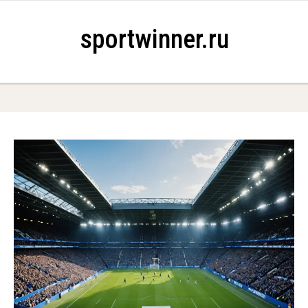
Skip to content
sportwinner.ru