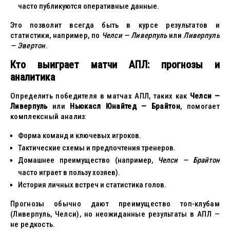
часто публикуются оперативные данные.
Это позволит всегда быть в курсе результатов и
статистики, например, по
Челси — Ливерпуль
или
Ливерпуль
— Эвертон
.
Кто выиграет матчи АПЛ: прогнозы и
аналитика
Определить победителя в матчах АПЛ, таких как
Челси —
Ливерпуль
или
Ньюкасл Юнайтед — Брайтон
, помогает
комплексный анализ:
Форма команд и ключевых игроков.
Тактические схемы и предпочтения тренеров.
Домашнее преимущество (например,
Челси — Брайтон
часто играет в пользу хозяев).
История личных встреч и статистика голов.
Прогнозы обычно дают преимущество топ-клубам
(Ливерпуль, Челси), но неожиданные результаты в АПЛ —
не редкость.