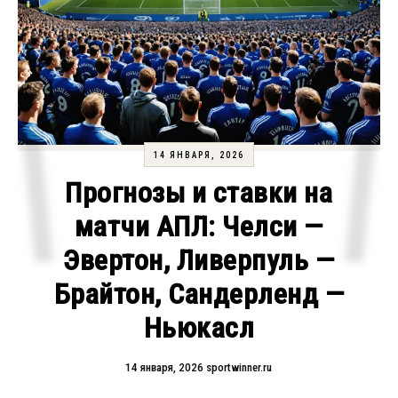
14 ЯНВАРЯ, 2026
Прогнозы и ставки на
матчи АПЛ: Челси —
Эвертон, Ливерпуль —
Брайтон, Сандерленд —
Ньюкасл
14 января, 2026
sportwinner.ru