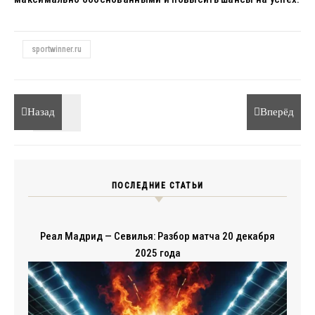
sportwinner.ru
Назад
Вперёд
ПОСЛЕДНИЕ СТАТЬИ
Реал Мадрид — Севилья: Разбор матча 20 декабря
2025 года