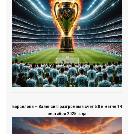
Барселона — Валенсия: разгромный счет 6:0 в матче 14
сентября 2025 года