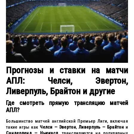
Прогнозы и ставки на матчи
АПЛ: Челси, Эвертон,
Ливерпуль, Брайтон и другие
Где смотреть прямую трансляцию матчей
АПЛ?
Большинство матчей английской Премьер Лиги, включая
такие игры как
Челси — Эвертон
,
Ливерпуль — Брайтон
и
Сандерленд — Ньюкасл
, транслируются на популярных