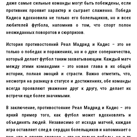
даже самые сильные команды могут быть побеждены, если
противник проявит характер и сыграет слаженно. Победа
Кадиса вдохновила не только его болельщиков, но и всех
любителей футбола, напомнив о том, что спорт полон
неожиданных поворотов и сюрпризов.
История противостояний Реал Мадрид и Кадис – это не
только о победах и поражениях, но и о духе соперничества,
который делает футбол таким захватывающим. Каждый матч
между этими командами – это новая глава в их общей
истории, полная эмоций и страсти. Важно отметить, что,
несмотря на разницу в статусе и достижениях, обе команды
всегда проявляют уважение друг к другу, что делает их
встречи еще более значимыми.
В заключение, противостояние Реал Мадрид и Кадис – это
яркий пример того, как футбол может вдохновлять и
объединять людей. Независимо от исхода матчей, каждая
игра оставляет след в сердцах болельщиков и напоминает о