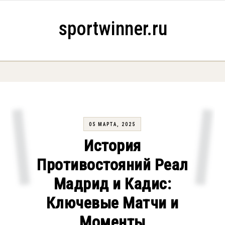
Skip to content
sportwinner.ru
05 МАРТА, 2025
История
Противостояний Реал
Мадрид и Кадис:
Ключевые Матчи и
Моменты