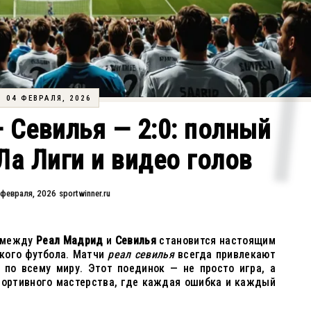
04 ФЕВРАЛЯ, 2026
 Севилья — 2:0: полный
Ла Лиги и видео голов
 февраля, 2026
sportwinner.ru
а между
Реал Мадрид
и
Севилья
становится настоящим
кого футбола. Матчи
реал севилья
всегда привлекают
 по всему миру. Этот поединок — не просто игра, а
спортивного мастерства, где каждая ошибка и каждый