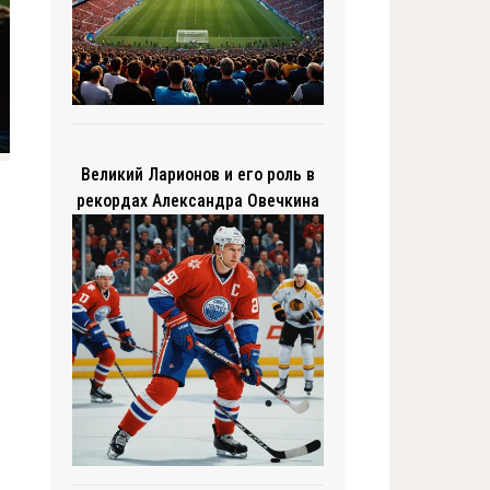
Великий Ларионов и его роль в
рекордах Александра Овечкина