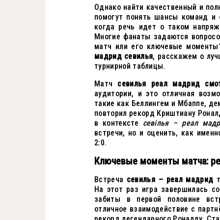
Однако найти качественный и пол
помогут понять шансы команд и 
когда речь идет о таком напряж
Многие фанаты задаются вопрос
матч или его ключевые моменты
мадрид севилья
, расскажем о луч
турнирной таблицы.
Матч
севилья реал мадрид смо
аудитории, и это отличная возм
такие как Беллингем и Мбаппе, де
повторил рекорд Криштиану Ронал
в контексте
севілья – реал мад
встречи, но и оценить, как имен
2:0.
Ключевые моменты матча: ре
Встреча
севилья – реал мадрид
т
На этот раз игра завершилась со
забиты в первой половине встр
отличное взаимодействие с партн
рекорд легендарного Роналду. Ста