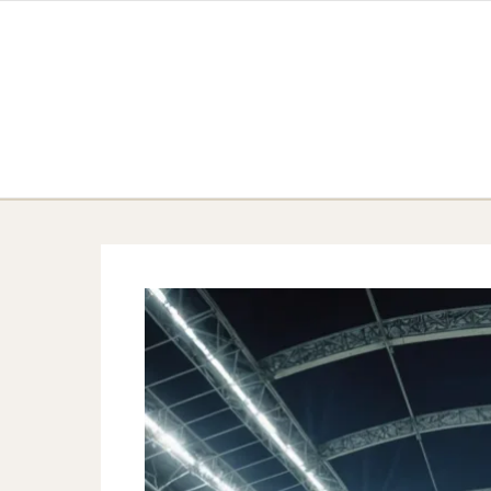
Skip to content