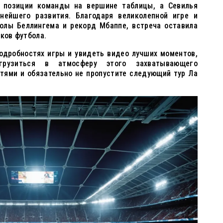
а позиции команды на вершине таблицы, а Севилья
нейшего развития. Благодаря великолепной игре и
олы Беллингема и рекорд Мбаппе, встреча оставила
иков футбола.
подробностях игры и увидеть видео лучших моментов,
рузиться в атмосферу этого захватывающего
стями и обязательно не пропустите следующий тур Ла