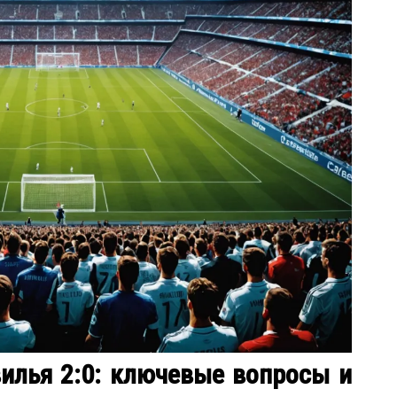
илья 2:0: ключевые вопросы и