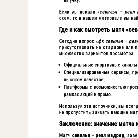
выучку.
Если вы искали «
севилья – реал
схем, то в нашем материале вы на
Где и как смотреть матч «се
Сегодня вопрос «
фк севилья – реа
присутствовать на стадионе или 
множество вариантов просмотра:
Официальные спортивные каналы 
Специализированные сервисы, п
высоком качестве;
Платформы с возможностью про
рамках акций и промо.
Используя эти источники, вы всег
не пропустить захватывающие мат
Заключение: значение матча
Матч
севилья – реал мадрид
, зав