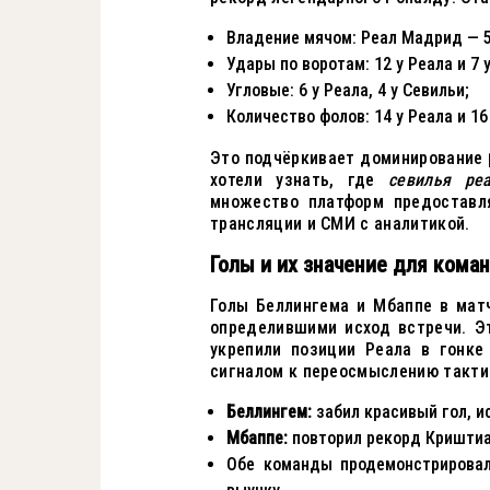
Владение мячом: Реал Мадрид — 5
Удары по воротам: 12 у Реала и 7 
Угловые: 6 у Реала, 4 у Севильи;
Количество фолов: 14 у Реала и 16
Это подчёркивает доминирование
хотели узнать, где
севилья ре
множество платформ предоставл
трансляции и СМИ с аналитикой.
Голы и их значение для кома
Голы Беллингема и Мбаппе в ма
определившими исход встречи. Э
укрепили позиции Реала в гонке
сигналом к переосмыслению такти
Беллингем:
забил красивый гол, и
Мбаппе:
повторил рекорд Криштиа
Обе команды продемонстрировал