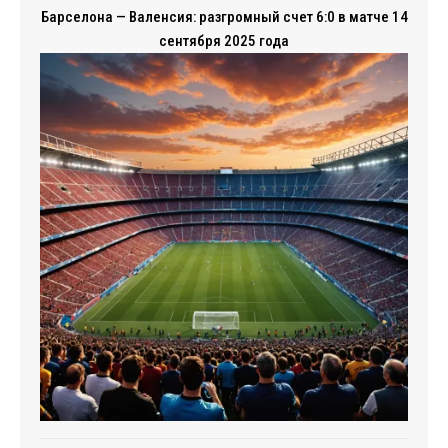
Барселона — Валенсия: разгромный счет 6:0 в матче 14
сентября 2025 года