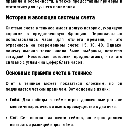
правила и особенности, а также предоставим примеры и
статистику для лучшего понимания.
История и эволюция системы счета
Система счета в теннисе имеет долгую историю, уходящую
корнями в средневековую Францию. Первоначально
использовались часы для отсчета времени, и это
отразилось на современном счете: 15, 30, 40. Однако,
почему именно такие числа были выбраны, остается
загадкой. Некоторые историки предполагают, что это
связано с углами на циферблате часов.
Основные правила счета в теннисе
Счет в теннисе может показаться сложным, но он
подчиняется четким правилам. Вот основные из них:
Гейм:
Для победы в гейме игрок должен выиграть не
менее четырех очков и иметь преимущество в два очка.
Сет:
Сет состоит из шести геймов, но игрок должен
выиграть с разницей в два гейма.