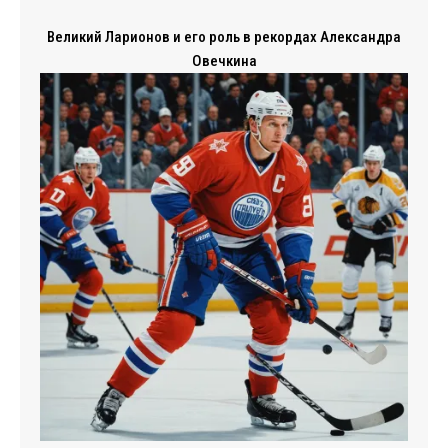
Великий Ларионов и его роль в рекордах Александра
Овечкина