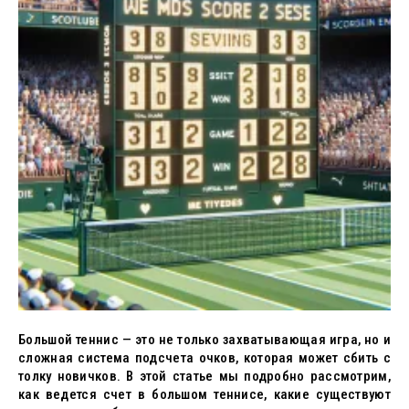
Большой теннис — это не только захватывающая игра, но и
сложная система подсчета очков, которая может сбить с
толку новичков. В этой статье мы подробно рассмотрим,
как ведется счет в большом теннисе, какие существуют