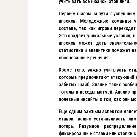
учитывать все нюансы этой лиги.
Первым шагом на пути к успешным 
игроков. Молодежные команды ч
составе, так как игроки переходя
Это создает уникальные условия, 
игроков может дать значительно
статистики и аналитики поможет ва
обоснованные решения.
Кроме того, важно учитывать ст
которые предпочитают атакующий с
забитых шайб. Знание таких особе
тоталы и исходы матчей. Анализ 
полезные инсайты о том, как они мо
Еще одним важным аспектом являет
ставок, важно устанавливать ли
потерь. Разумное распределени
фиксированные ставки или ставки с 