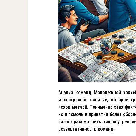
Анализ команд Молодежной хоккей
многогранное занятие, которое т
исход матчей. Понимание этих факт
но и помочь в принятии более обосн
важно рассмотреть как внутренние
результативность команд.