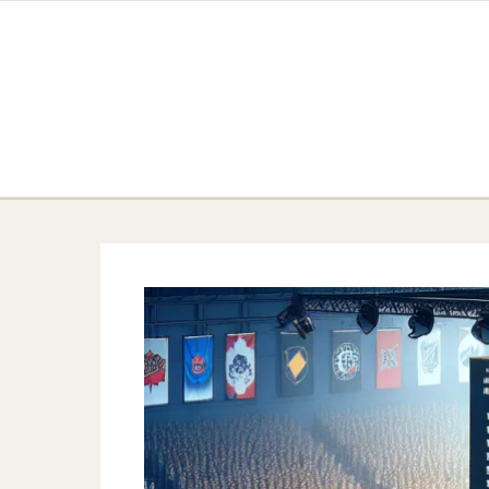
Skip to content