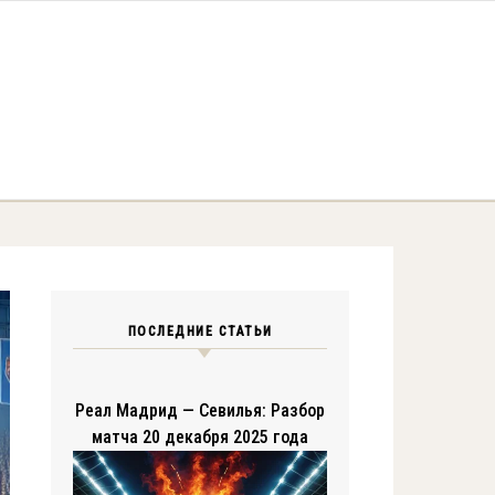
ПОСЛЕДНИЕ СТАТЬИ
Реал Мадрид — Севилья: Разбор
матча 20 декабря 2025 года