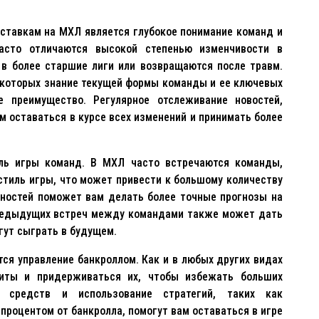
ставкам на МХЛ является глубокое понимание команд и
асто отличаются высокой степенью изменчивости в
т в более старшие лиги или возвращаются после травм.
в которых знание текущей формы команды и ее ключевых
е преимущество. Регулярное отслеживание новостей,
м оставаться в курсе всех изменений и принимать более
иль игры команд. В МХЛ часто встречаются команды,
тиль игры, что может привести к большому количеству
нностей поможет вам делать более точные прогнозы на
предыдущих встреч между командами также может дать
гут сыграть в будущем.
ся управление банкроллом. Как и в любых других видах
миты и придерживаться их, чтобы избежать больших
е средств и использование стратегий, таких как
процентом от банкролла, помогут вам оставаться в игре