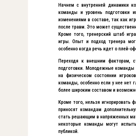
Начнем с внутренней динамики к
команды и уровень подготовки и
изменениями в составе, так как иг
после травм. Это может существен
Кроме того, тренерский штаб игр
игры. Опыт и подход тренера мо
особенно когда речь идет о плей-оф
Переходя к внешним факторам, с
подготовки. Молодежные команды ч
на физическом состоянии игроко
команды, особенно если у нее нет г
более широким составом и возможн
Кроме того, нельзя игнорировать 
приносят командам дополнительн
стать решающим в напряженных матч
некоторые команды могут испыты
публикой.