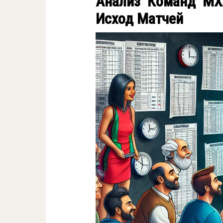
Анализ Команд МХ
Исход Матчей