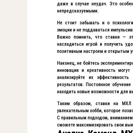
даже в случае неудач. Это особе
непредсказуемыми.
Не стоит забывать и о психологи
эмоции и не поддаваться импульси
Важно помнить, что ставки — эт
насладиться игрой и получить удо
позитивным настроем и открытым ум
Наконец, не бойтесь экспериментиро
инновации и креативность могут 
анализируйте их эффективность
результатов. Постоянное обучение
находить новые возможности для в
Таким образом, ставки на МХЛ 
увлекательным хобби, которое позв
С правильным подходом, вниманием 
сможете максимизировать свои выи