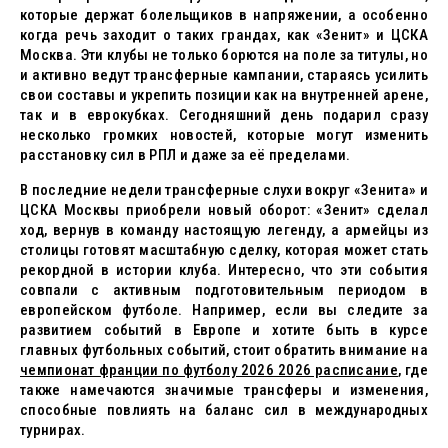
которые держат болельщиков в напряжении, а особенно
когда речь заходит о таких грандах, как «Зенит» и ЦСКА
Москва. Эти клубы не только борются на поле за титулы, но
и активно ведут трансферные кампании, стараясь усилить
свои составы и укрепить позиции как на внутренней арене,
так и в еврокубках. Сегодняшний день подарил сразу
несколько громких новостей, которые могут изменить
расстановку сил в РПЛ и даже за её пределами.
В последние недели трансферные слухи вокруг «Зенита» и
ЦСКА Москвы приобрели новый оборот: «Зенит» сделал
ход, вернув в команду настоящую легенду, а армейцы из
столицы готовят масштабную сделку, которая может стать
рекордной в истории клуба. Интересно, что эти события
совпали с активным подготовительным периодом в
европейском футболе. Например, если вы следите за
развитием событий в Европе и хотите быть в курсе
главных футбольных событий, стоит обратить внимание на
чемпионат франции по футболу 2026 2026 расписание
, где
также намечаются значимые трансферы и изменения,
способные повлиять на баланс сил в международных
турнирах.