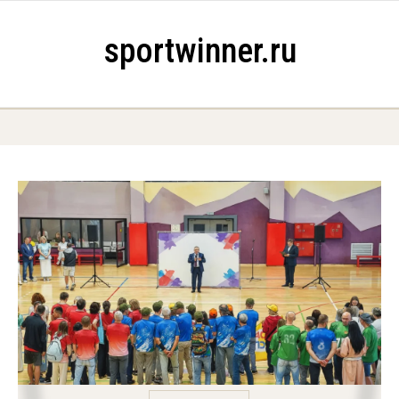
Skip to content
sportwinner.ru